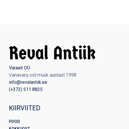
Varaait OÜ
Vanavara ost-müük aastast 1998
info@revalantiik.ee
(
+372) 511 8825
KIIRVIITED
POOD
KOKKUOST