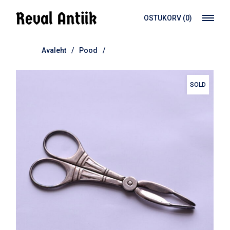
Skip
to
OSTUKORV
(0)
the
content
Avaleht
Pood
SOLD